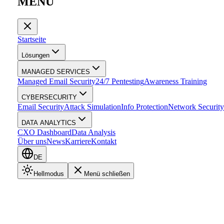
MENÜ
Startseite
Lösungen
MANAGED SERVICES
Managed Email Security
24/7 Pentesting
Awareness Training
CYBERSECURITY
Email Security
Attack Simulation
Info Protection
Network Security
DATA ANALYTICS
CXO Dashboard
Data Analysis
Über uns
News
Karriere
Kontakt
DE
Hellmodus
Menü schließen