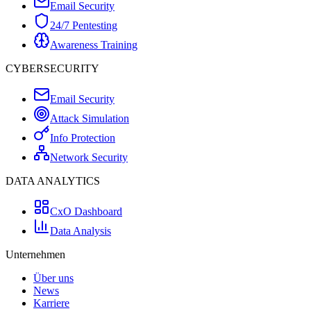
Email Security
24/7 Pentesting
Awareness Training
CYBERSECURITY
Email Security
Attack Simulation
Info Protection
Network Security
DATA ANALYTICS
CxO Dashboard
Data Analysis
Unternehmen
Über uns
News
Karriere