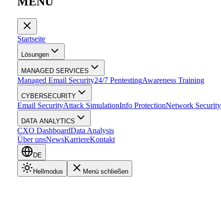
MENÜ
Startseite
Lösungen
MANAGED SERVICES
Managed Email Security
24/7 Pentesting
Awareness Training
CYBERSECURITY
Email Security
Attack Simulation
Info Protection
Network Security
DATA ANALYTICS
CXO Dashboard
Data Analysis
Über uns
News
Karriere
Kontakt
DE
Hellmodus
Menü schließen